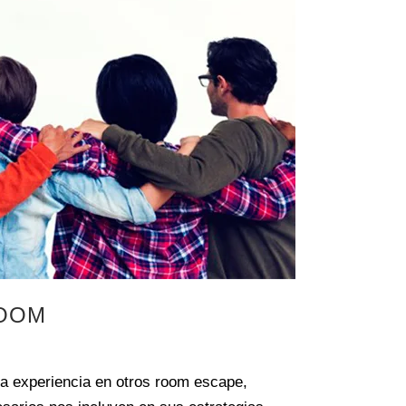
ROOM
a experiencia en otros room escape,