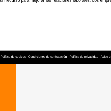
n recurso para mejorar las relaciones laborales. Los empre
·
Política de cookies
·
Condiciones de contratación
·
Política de privacidad
·
Aviso L