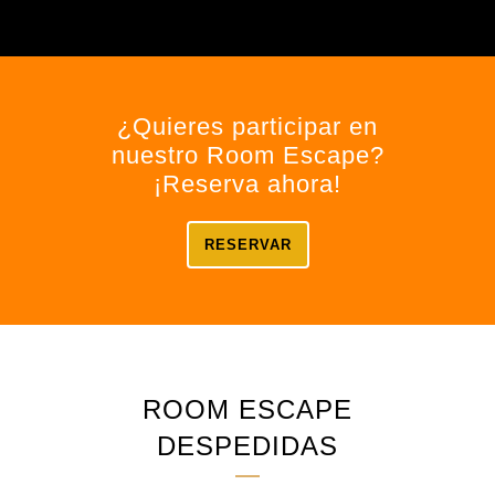
¿Quieres participar en
nuestro Room Escape?
¡Reserva ahora!
RESERVAR
ROOM ESCAPE
DESPEDIDAS