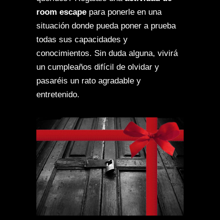
room escape
para ponerle en una
situación donde pueda poner a prueba
todas sus capacidades y
conocimientos. Sin duda alguna, vivirá
un cumpleaños difícil de olvidar y
pasaréis un rato agradable y
entretenido.