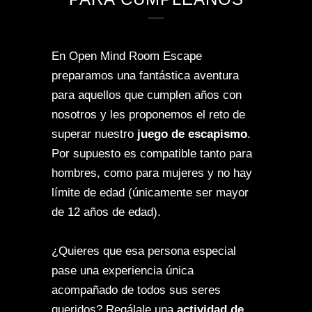
En Open Mind Room Escape
preparamos una fantástica aventura
para aquellos que cumplen años con
nosotros y les proponemos el reto de
superar nuestro
juego de escapismo
.
Por supuesto es compatible tanto para
hombres, como para mujeres y no hay
límite de edad (únicamente ser mayor
de 12 años de edad).
¿Quieres que esa persona especial
pase una experiencia única
acompañado de todos sus seres
queridos? Regálale una
actividad de