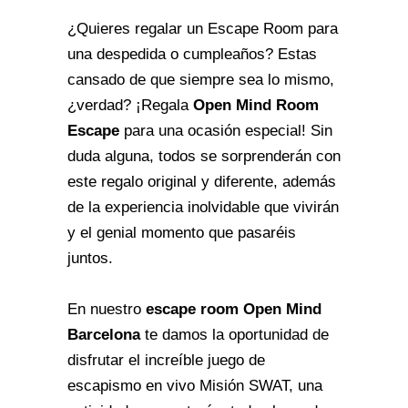
¿Quieres regalar un Escape Room para
una despedida o cumpleaños? Estas
cansado de que siempre sea lo mismo,
¿verdad? ¡Regala
Open Mind Room
Escape
para una ocasión especial! Sin
duda alguna, todos se sorprenderán con
este regalo original y diferente, además
de la experiencia inolvidable que vivirán
y el genial momento que pasaréis
juntos.
En nuestro
escape room
Open Mind
Barcelona
te damos la oportunidad de
disfrutar el increíble juego de
escapismo en vivo Misión SWAT, una